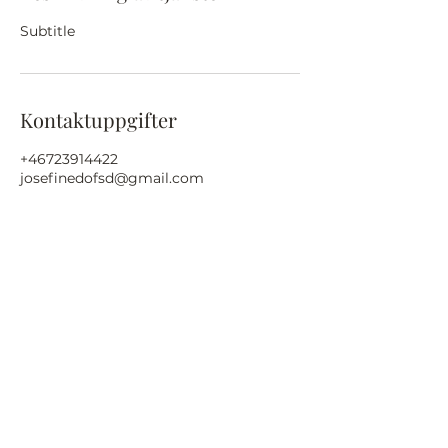
Subtitle
Kontaktuppgifter
+46723914422
josefinedofsd@gmail.com
info@villabonitasanpedro.com
+46 72 391 44 22