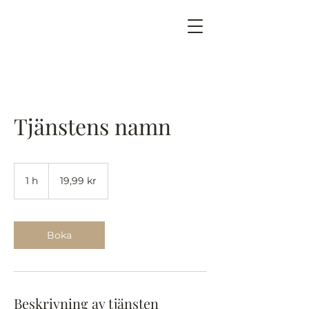
Tjänstens namn
19,99
svenska
1 h
1
19,99 kr
kronor
Boka
Beskrivning av tjänsten